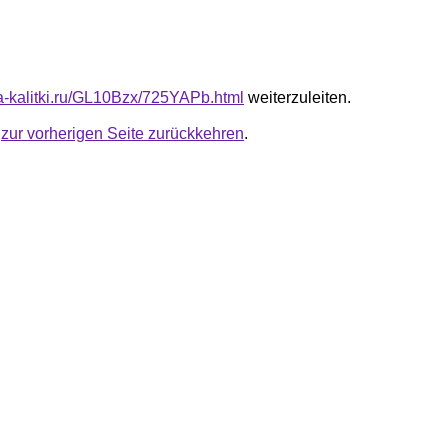
ota-kalitki.ru/GL10Bzx/725YAPb.html
weiterzuleiten.
u
zur vorherigen Seite zurückkehren
.