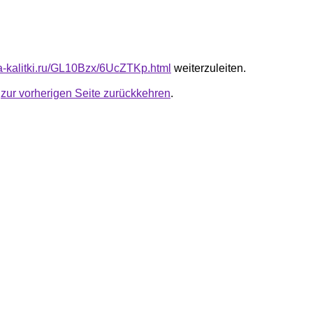
ota-kalitki.ru/GL10Bzx/6UcZTKp.html
weiterzuleiten.
u
zur vorherigen Seite zurückkehren
.