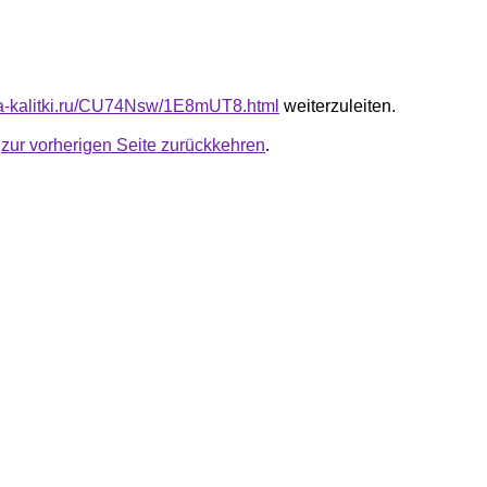
ota-kalitki.ru/CU74Nsw/1E8mUT8.html
weiterzuleiten.
u
zur vorherigen Seite zurückkehren
.