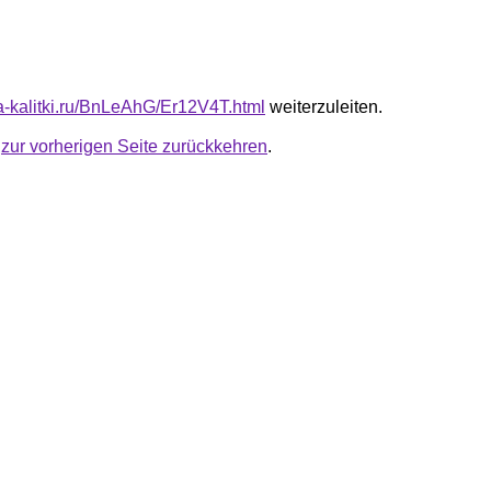
ta-kalitki.ru/BnLeAhG/Er12V4T.html
weiterzuleiten.
u
zur vorherigen Seite zurückkehren
.