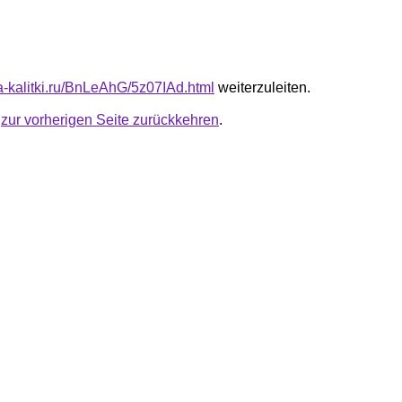
ta-kalitki.ru/BnLeAhG/5z07IAd.html
weiterzuleiten.
u
zur vorherigen Seite zurückkehren
.