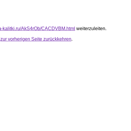
ota-kalitki.ru/AkS4rOb/CACDVBM.html
weiterzuleiten.
u
zur vorherigen Seite zurückkehren
.