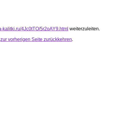
ta-kalitki.ru/4Jc0tTO/5r2oAY9.html
weiterzuleiten.
u
zur vorherigen Seite zurückkehren
.