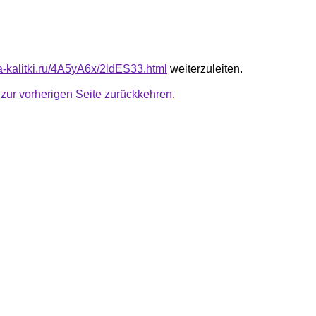
ta-kalitki.ru/4A5yA6x/2ldES33.html
weiterzuleiten.
u
zur vorherigen Seite zurückkehren
.