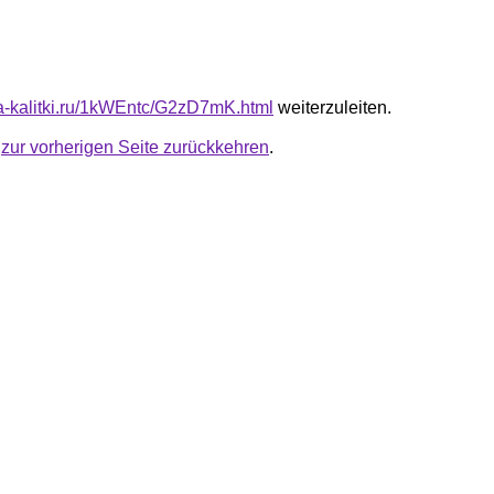
ota-kalitki.ru/1kWEntc/G2zD7mK.html
weiterzuleiten.
u
zur vorherigen Seite zurückkehren
.