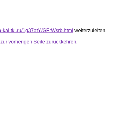
ta-kalitki.ru/1g37atY/GFrWsrb.html
weiterzuleiten.
u
zur vorherigen Seite zurückkehren
.