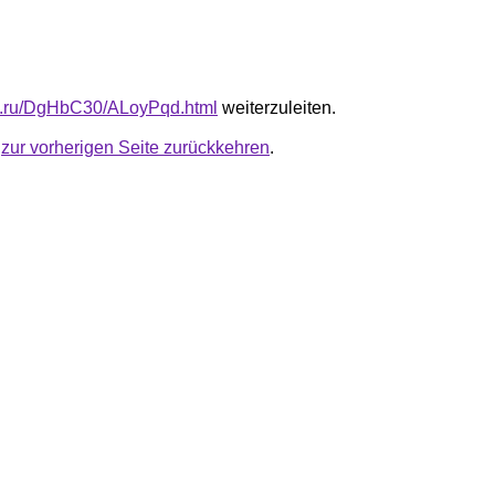
fb.ru/DgHbC30/ALoyPqd.html
weiterzuleiten.
u
zur vorherigen Seite zurückkehren
.