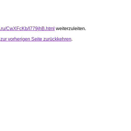
fb.ru/CwXFcKb/I779jhB.html
weiterzuleiten.
u
zur vorherigen Seite zurückkehren
.