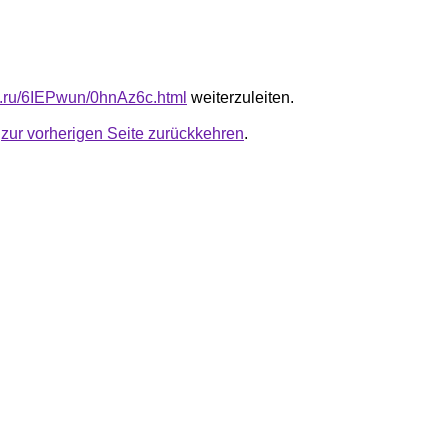
fb.ru/6IEPwun/0hnAz6c.html
weiterzuleiten.
u
zur vorherigen Seite zurückkehren
.