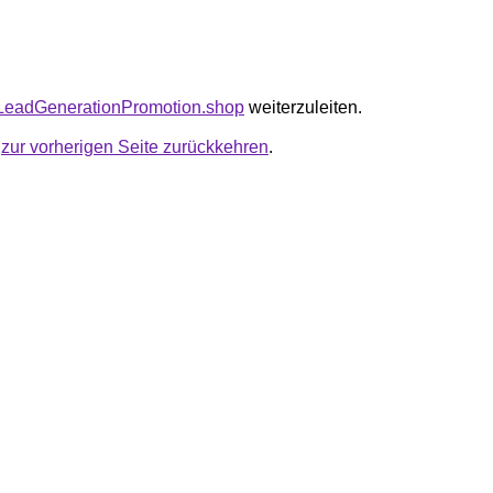
friLeadGenerationPromotion.shop
weiterzuleiten.
u
zur vorherigen Seite zurückkehren
.