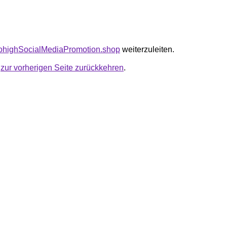
cktohighSocialMediaPromotion.shop
weiterzuleiten.
u
zur vorherigen Seite zurückkehren
.