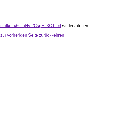
e-potolki.ru/6CIqNvn/CsgEn3O.html
weiterzuleiten.
u
zur vorherigen Seite zurückkehren
.